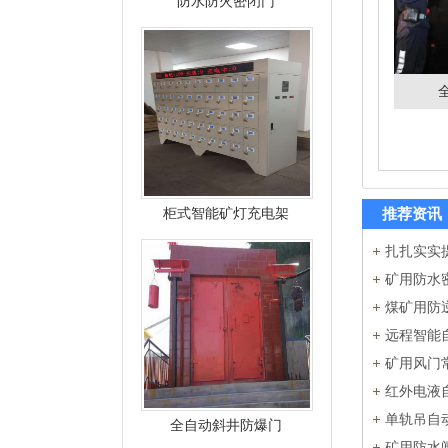
防水防火密闭门
柜式智能矿灯充电架
推荐资讯
扎扎实实
矿用防水
煤矿用防
远程智能
矿用风门
红外电液
单轨吊自
全自动斜井防爆门
矿用防水