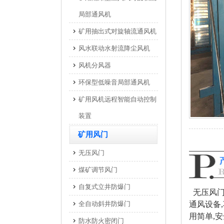
局部通风机
矿用抽出式对旋轴流通风机
风水联动水射流降尘风机
风机分风器
环保型低噪音局部通风机
矿用风机远程智能自动控制
装置
矿用风门
无压风门
煤矿调节风门
自复式立井防爆门
无压风门
全自动斜井防爆门
通风设备
用简单,
防水防火密闭门