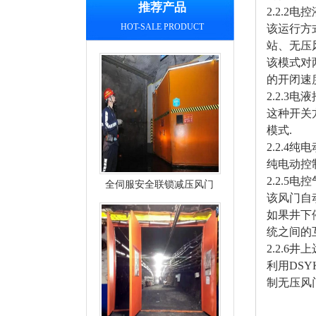
推荐产品
2.2.2
HOT-SALE PRODUCT
该运行方
站、无压
该模式对
的开闭速
2.2.3
这种开关
模式.
2.2.4
纯电动控
2.2.5
全伺服安全联锁减压风门
该风门自
如果井下
统之间的
2.2.6
利用DS
制无压风