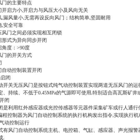
风门的主要特点
风门开启力小,开启力与风压大小及风向无关
隔风,漏风量小,无需再设反向风门；结构简单,坚固耐用
稳,安全可靠
无压风门之间必须实现相互闭锁
开启形式为异向同步开闭
启角度：>90度
风门的开关方式
闭
风门自动控制装置开闭
动启闭
动开关无压风门是按钮式纯气动控制装置实现两道无压风门的运行
定、持续、不低于0.45MPa的气源即可使用,特别适合高瓦斯矿井
动开闭
闭是利用红外感应器或光控传感器等元器件采集矿车或行人通行
可编程控制器为风门自动控制系统的执行机构发出指令,实现执行机
 电控气动控制运行
式有风门自动控制系统主机、电控箱、气缸、感应器、声光报警
.