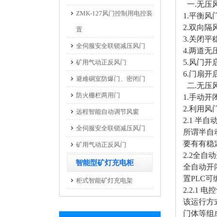
一.无压
ZMK-127风门控制用电控装
1.平衡
2.双向
置
3.关闭平
全伺服安全联锁减压风门
4.两道
5.风门
矿用气动正反风门
6.门扇开
避难硐室防爆门、密闭门
二.无压
防火栅栏两用门
1.手动开
2.利用
远程智能自动调节风窗
2.1 半自
全伺服安全联锁减压风门
所谓半自
要有有稳
矿用气动正反风门
2.2全自
智能型矿灯充电柜
全自动开
置PLC
柜式智能矿灯充电架
2.2.1
该运行方
门体等组成