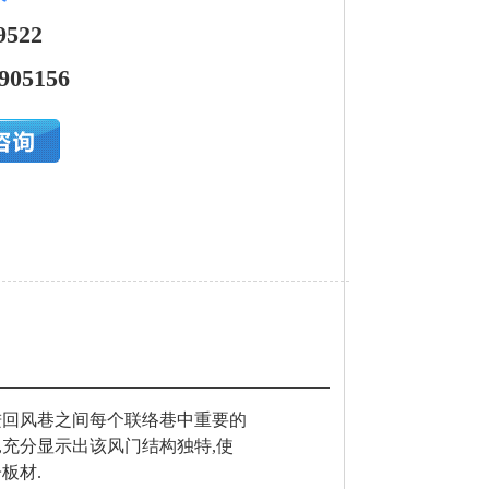
9522
8905156
回风巷之间每个联络巷中重要的
,充分显示出该风门结构独特,使
板材.